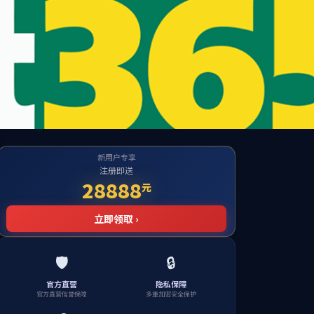
学校首页
|
联系我们
|
下载专区
通知公告
表