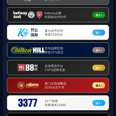
训练期间，队员们利用课余时间刻苦排练，相互配合、打磨动作。赛
sunbet官网教职工团结协作、积极进取的良好精神面貌。
此次活动既舒缓了工作压力，也增进了同事间情谊，营造出健康和谐