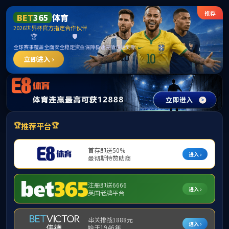
sunbet(中国区)官方网站
首页
sunbet
教代会
教工之家
女工
舞动青春魅力 尽显教工风采——s
作者：黄艺桢
来源：
为丰富教职工课余文化生活，缓解日常工作压力，进一步增强教职工团
近日，sunbet官网精心组织、统筹安排，组建教职工啦啦操代表队